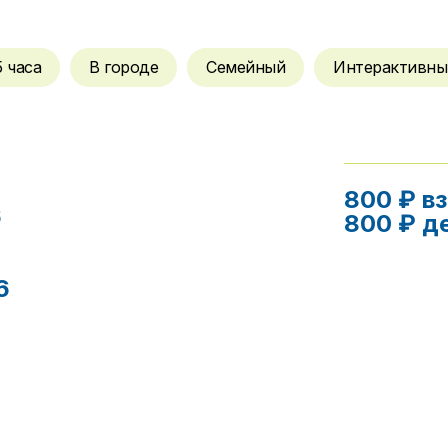
5 часа
В городе
Семейный
Интерактивны
800 ₽ в
6
800 ₽ д
6