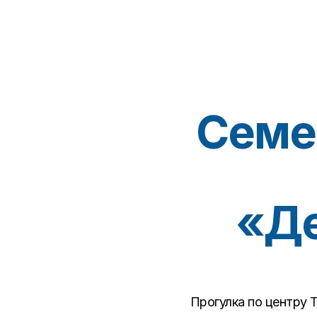
Семе
«Де
Прогулка по центру Т