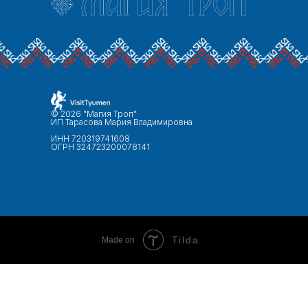
© 2026 "Магия Троп"
ИП Тарасова Мария Владимировна
ИНН 720319741608
ОГРН 324723200078141
Tilda
Made on