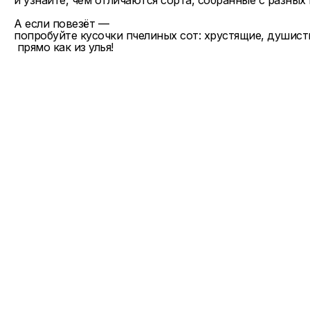
и узнайте, чем отличаются сорта, собранные с разных
А если повезёт —
попробуйте кусочки пчелиных сот: хрустящие, душист
прямо как из улья!